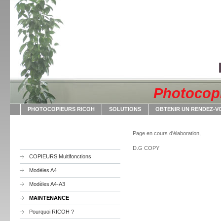
Photocopi
PHOTOCOPIEURS RICOH
SOLUTIONS
OBTENIR UN RENDEZ-V
Page en cours d'élaboration,
D.G COPY
COPIEURS Multifonctions
Modèles A4
Modèles A4-A3
MAINTENANCE
Pourquoi RICOH ?